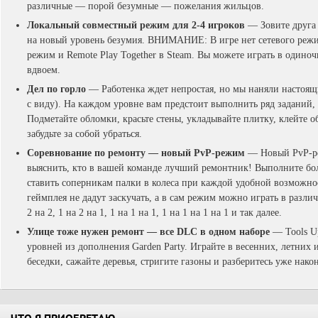
различные — порой безумные — пожелания жильцов.
Локальный совместный режим для 2-4 игроков
— Зовите друга 
на новый уровень безумия. ВНИМАНИЕ: В игре нет сетевого реж
режим и Remote Play Together в Steam. Вы можете играть в одиночк
вдвоем.
Дел по горло
— Работенка ждет непростая, но мы наняли настоящ
с виду). На каждом уровне вам предстоит выполнить ряд заданий, с
Подметайте обломки, красьте стены, укладывайте плитку, клейте о
забудьте за собой убраться.
Соревнование по ремонту — новый PvP-режим
— Новый PvP-ре
выяснить, кто в вашей команде лучший ремонтник! Выполните бол
ставить соперникам палки в колеса при каждой удобной возможн
геймплея не дадут заскучать, а в сам режим можно играть в различ
2 на 2, 1 на 2 на 1, 1 на 1 на 1, 1 на 1 на 1 на 1 и так далее.
Улице тоже нужен ремонт — все DLC в одном наборе
— Tools Up
уровней из дополнения Garden Party. Играйте в весенних, летних
беседки, сажайте деревья, стригите газоны и разберитесь уже нак