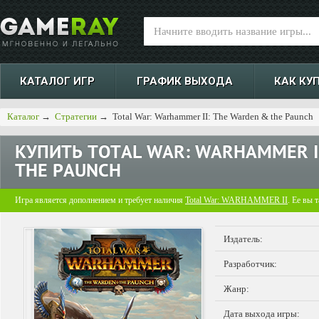
КАТАЛОГ ИГР
ГРАФИК ВЫХОДА
КАК КУ
Каталог
→
Стратегии
→
Total War: Warhammer II: The Warden & the Paunch
КУПИТЬ
TOTAL WAR: WARHAMMER I
THE PAUNCH
Игра является дополнением и требует наличия
Total War: WARHAMMER II
. Ее вы 
Издатель:
Разработчик:
Жанр:
Дата выхода игры: