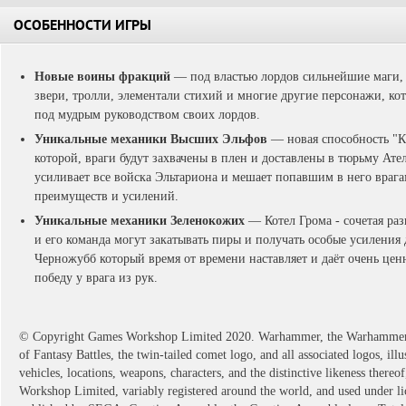
ОСОБЕННОСТИ ИГРЫ
Новые воины фракций
— под властью лордов сильнейшие маги, 
звери, тролли, элементали стихий и многие другие персонажи, ко
под мудрым руководством своих лордов.
Уникальные механики Высших Эльфов
— новая способность "К
которой, враги будут захвачены в плен и доставлены в тюрьму Ате
усиливает все войска Эльтариона и мешает попавшим в него врага
преимуществ и усилений.
Уникальные механики Зеленокожих
— Котел Грома - сочетая раз
и его команда могут закатывать пиры и получать особые усиления 
Черножубб который время от времени наставляет и даёт очень це
победу у врага из рук.
© Copyright Games Workshop Limited 2020. Warhammer, the Warhamme
of Fantasy Battles, the twin-tailed comet logo, and all associated logos, illu
vehicles, locations, weapons, characters, and the distinctive likeness ther
Workshop Limited, variably registered around the world, and used under l