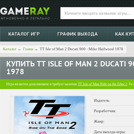
КАТАЛОГ ИГР
ГРАФИК ВЫХОДА
КАК КУ
Каталог
→
Гонки
→
TT Isle of Man 2 Ducati 900 - Mike Hailwood 1978
КУПИТЬ
TT ISLE OF MAN 2 DUCATI 
1978
Игра является дополнением и требует наличия
TT Isle of Man Ride on the Edge 2
. Ее
Издатель:
Разработчик:
Жанр:
Дата выхода игры: