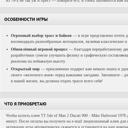
из 70-х не так уж и прост — покорите его, и гонка запомнится вам н
ОСОБЕННОСТИ ИГРЫ
Огромный выбор трасс и байков
— в игре представлено почти д
восемнадцать разнообразных мотоциклов, включая классические и
Обновлённый игровой процесс
— благодаря переработанному д
разработчики сумели улучшить физику и графическую составляющ
реализма на небывалую высоту.
Открытый мир
— приключение подарит вам немало опыта и удов
своего «железного коня» перед важными заездами. Запомните – дл
в вашей жизни, вы должны отдать трассе всего себя!
ЧТО Я ПРИОБРЕТАЮ
Чтобы купить ключ TT Isle of Man 2 Ducati 900 - Mike Hailwood 1978 
минут. После оплаты вы получите на e-mail лицензионный ключ для с
активации игра автоматически скачается и установится на ваш компь