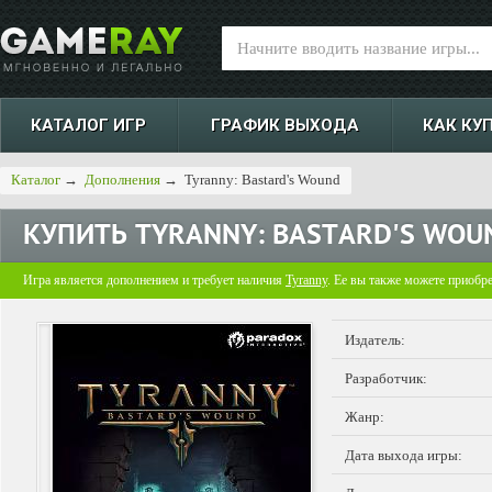
КАТАЛОГ ИГР
ГРАФИК ВЫХОДА
КАК КУ
Каталог
→
Дополнения
→
Tyranny: Bastard's Wound
КУПИТЬ
TYRANNY: BASTARD'S WOU
Игра является дополнением и требует наличия
Tyranny
. Ее вы также можете приобр
Издатель:
Разработчик:
Жанр:
Дата выхода игры: