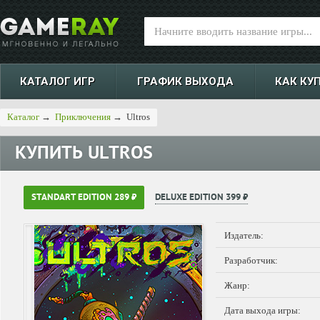
КАТАЛОГ ИГР
ГРАФИК ВЫХОДА
КАК КУ
Каталог
→
Приключения
→
Ultros
КУПИТЬ
ULTROS
STANDART EDITION 289 ₽
DELUXE EDITION 399 ₽
Издатель:
Разработчик:
Жанр:
Дата выхода игры: