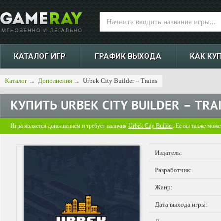
КАТАЛОГ ИГР
ГРАФИК ВЫХОДА
КАК КУ
Каталог
→
Дополнения
→
Urbek City Builder – Trains
КУПИТЬ
URBEK CITY BUILDER – TRA
Игра является дополнением и требует наличия
Urbek City Builder
. Ее вы также може
Издатель:
Разработчик:
Жанр:
Дата выхода игры: