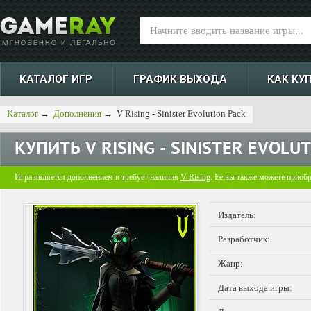
КАТАЛОГ ИГР
ГРАФИК ВЫХОДА
КАК КУ
Каталог
→
Дополнения
→
V Rising - Sinister Evolution Pack
КУПИТЬ
V RISING - SINISTER EVOLU
Игра является дополнением и требует наличия
V Rising
. Ее вы также можете приобр
Издатель:
Разработчик:
Жанр:
Дата выхода игры: