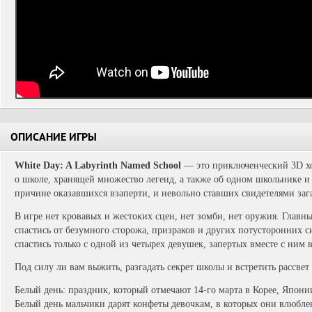
ОПИСАНИЕ ИГРЫ
White Day: A Labyrinth Named School
— это приключенческий 3D хор
о школе, хранящей множество легенд, а также об одном школьнике и
причине оказавшихся взаперти, и невольно ставших свидетелями за
В игре нет кровавых и жестоких сцен, нет зомби, нет оружия. Глав
спастись от безумного сторожа, призраков и других потусторонних с
спастись только с одной из четырех девушек, запертых вместе с ним 
Под силу ли вам выжить, разгадать секрет школы и встретить рассве
Белый день: праздник, который отмечают 14-го марта в Корее, Японии
Белый день мальчики дарят конфеты девочкам, в которых они влюбле