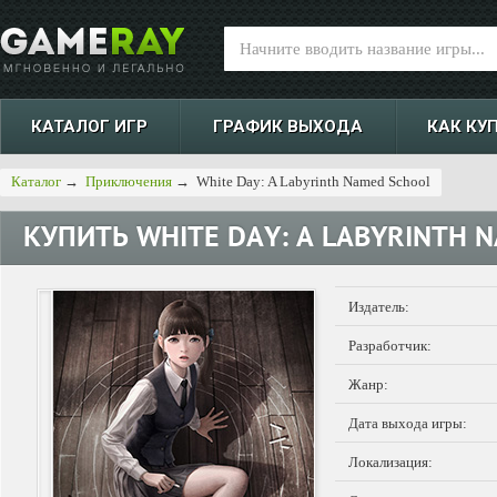
КАТАЛОГ ИГР
ГРАФИК ВЫХОДА
КАК КУ
Каталог
→
Приключения
→
White Day: A Labyrinth Named School
КУПИТЬ
WHITE DAY: A LABYRINTH 
Издатель:
Разработчик:
Жанр:
Дата выхода игры:
Локализация: