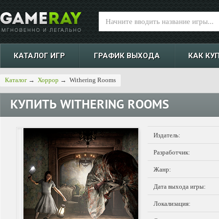
КАТАЛОГ ИГР
ГРАФИК ВЫХОДА
КАК КУ
Каталог
→
Хоррор
→
Withering Rooms
КУПИТЬ
WITHERING ROOMS
Издатель:
Разработчик:
Жанр:
Дата выхода игры:
Локализация: