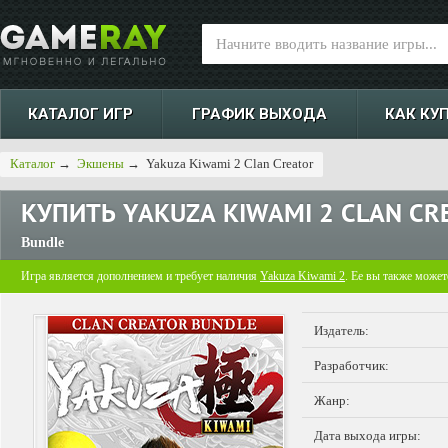
КАТАЛОГ ИГР
ГРАФИК ВЫХОДА
КАК КУ
Каталог
→
Экшены
→
Yakuza Kiwami 2 Clan Creator
КУПИТЬ
YAKUZA KIWAMI 2 CLAN CR
Bundle
Игра является дополнением и требует наличия
Yakuza Kiwami 2
. Ее вы также может
Издатель:
Разработчик:
Жанр:
Дата выхода игры: