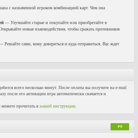
язана с назначенной игроком комбинацией карт. Чем она
тей
— У
лучшайте старые и покупайте или приобретайте в
 Открывайте новые взаимодействия, чтобы сражать противников
— Р
ешайте сами, кому довериться и куда отправиться. Вас ждет
обится всего несколько минут. После оплаты вы получите на e-mail
зу после его активации игра автоматически скачается и
 можете прочитать в
нашей инструкции
.
PC