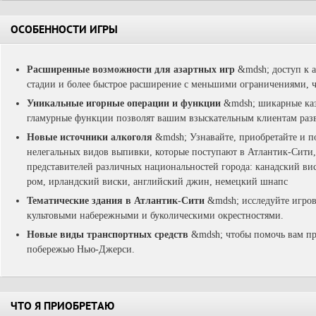
ОСОБЕННОСТИ ИГРЫ
Расширенные возможности для азартных игр
&mdsh; доступ к а
стадии и более быстрое расширение с меньшими ограничениями, ч
Уникальные игорные операции и функции
&mdsh; шикарные каз
гламурные функции позволят вашим взыскательным клиентам развл
Новые источники алкоголя
&mdsh; Узнавайте, приобретайте и п
нелегальных видов выпивки, которые поступают в Атлантик-Сити,
представителей различных национальностей города: канадский ви
ром, ирландский виски, английский джин, немецкий шнапс
Тематические здания в Атлантик-Сити
&mdsh; исследуйте игро
культовыми набережными и буколическими окрестностями.
Новые виды транспортных средств
&mdsh; чтобы помочь вам пр
побережью Нью-Джерси.
ЧТО Я ПРИОБРЕТАЮ