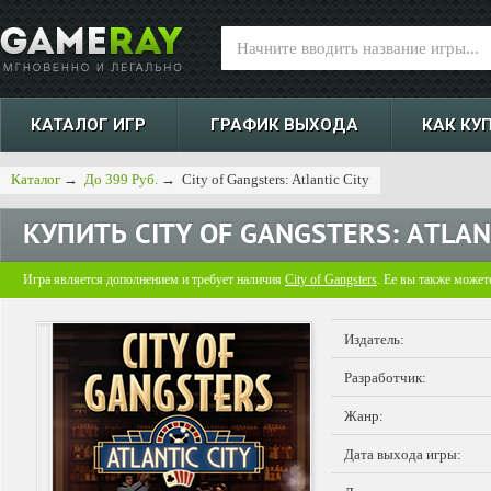
КАТАЛОГ ИГР
ГРАФИК ВЫХОДА
КАК КУ
Каталог
→
До 399 Руб.
→
City of Gangsters: Atlantic City
КУПИТЬ
CITY OF GANGSTERS: ATLAN
Игра является дополнением и требует наличия
City of Gangsters
. Ее вы также может
Издатель:
Разработчик:
Жанр:
Дата выхода игры: