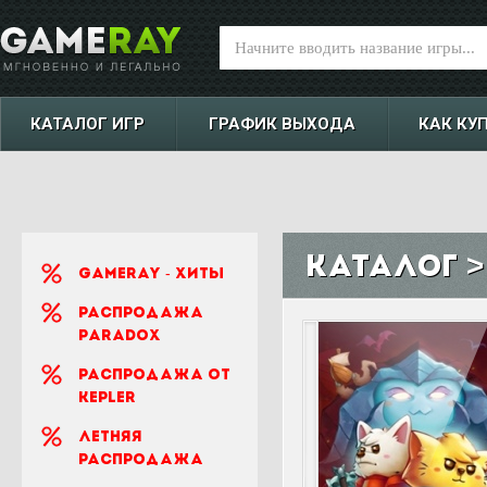
КАТАЛОГ ИГР
ГРАФИК ВЫХОДА
КАК КУ
Каталог > 
Gameray - Хиты
Распродажа
Paradox
Распродажа от
Kepler
Летняя
распродажа