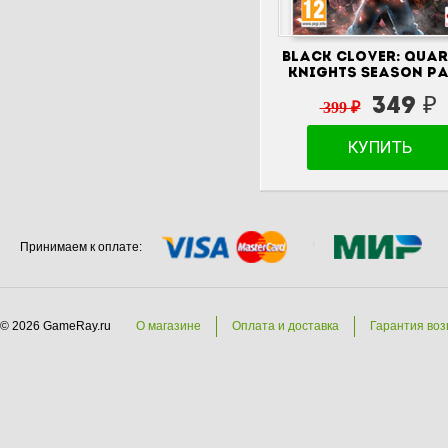
Black Clover: Quar
Knights Season P
349 ₽
399 ₽
КУПИТЬ
Принимаем к оплате:
© 2026 GameRay.ru
О магазине
Оплата и доставка
Гарантия воз