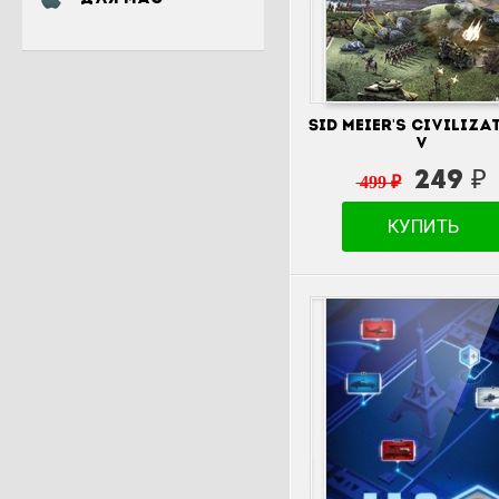
Sid Meier's Civiliza
V
249 ₽
499 ₽
КУПИТЬ