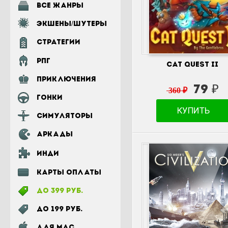
Все жанры
Экшены/шутеры
Стратегии
РПГ
Cat Quest II
Приключения
79 ₽
360 ₽
Гонки
КУПИТЬ
Симуляторы
Аркады
Инди
Карты оплаты
До 399 руб.
До 199 руб.
для MAC