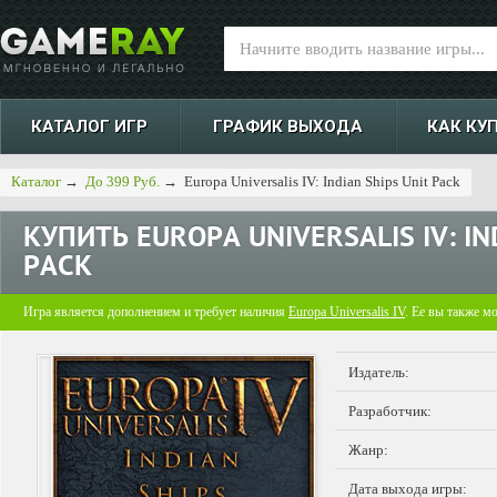
КАТАЛОГ ИГР
ГРАФИК ВЫХОДА
КАК КУ
Каталог
→
До 399 Руб.
→
Europa Universalis IV: Indian Ships Unit Pack
КУПИТЬ
EUROPA UNIVERSALIS IV: IN
PACK
Игра является дополнением и требует наличия
Europa Universalis IV
. Ее вы также м
Издатель:
Разработчик:
Жанр:
Дата выхода игры: