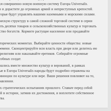
уя совершенно новую военную систему Europa Universalis.
в и дорастите до огромных армий и неприступных крепостей.
торые будут управлять вашими наземными и морскими силами.
скую структуру в самой сложной торговой системе в серии
ить десятки товаров и сельскохозяйственных культур и торговать
ство богатств. Кормите растущее население или продавайте
орических моментах. Выбирайте ценности общества: новые
ремени. Сконцентрируйте всю власть при дворе или делитесь ею
м религиям или наказывайте еретиков. Собирайте огромные
собных солдат.
шлись вместе множество культур и верований, в рамках
 в Europa Universalis народы будут подробно отражены на
ровинции по культуре или вере. Ваши решения повлияют на то,
равлении.
 стратегических испытаниях прошлого. Ставьте перед собой
й в истории, затмив их достижения, и воплотите собственное
ва.