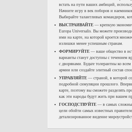
встать на пути ваших амбиций, использ
Начните игру в век поборов и наемнико
Выбирайте талантливых командиров, ко
ВЫСТРАИВАЙТЕ
— крепкую экономиче
Europa Universalis. Вы можете производ
ими на карте, на которой кроется множе
излишки менее успешным странам.
ФОРМИРУЙТЕ
— ваше общество в ист
варианты станут доступны с течением в
с дворянами. Будьте толерантны ко все
армии или создайте элитный состав спо
УПРАВЛЯЙТЕ
— страной, в которой со
подробной симуляции прошлого. Впервые
карте, поэтому вы сможете разделять п
как эти народы будут жить при вашем п
ГОСПОДСТВУЙТЕ
— в самых сложных
цели обойти самых известных правителе
детализированное видение мироустройст