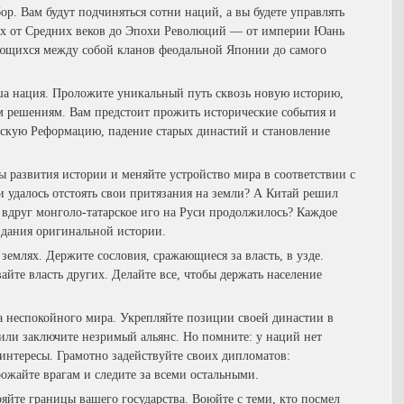
. Вам будут подчиняться сотни наций, а вы будете управлять
их от Средних веков до Эпохи Революций — от империи Юань
жающихся между собой кланов феодальной Японии до самого
ша нация. Проложите уникальный путь сквозь новую историю,
им решениям. Вам предстоит прожить исторические события и
тскую Реформацию, падение старых династий и становление
 развития истории и меняйте устройство мира в соответствии с
удалось отстоять свои притязания на земли? А Китай решил
вдруг монголо-татарское иго на Руси продолжилось? Каждое
здания оригинальной истории.
емлях. Держите сословия, сражающиеся за власть, в узде.
йте власть других. Делайте все, чтобы держать население
 неспокойного мира. Укрепляйте позиции своей династии в
или заключите незримый альянс. Но помните: у наций нет
 интересы. Грамотно задействуйте своих дипломатов:
ожайте врагам и следите за всеми остальными.
йте границы вашего государства. Воюйте с теми, кто посмел