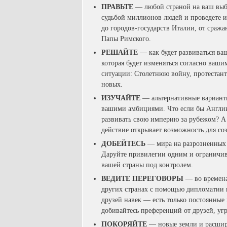
ПРАВЬТЕ
— любой страной на ваш выбор
судьбой миллионов людей и проведете 
до городов-государств Италии, от сра
Папы Римского.
РЕШАЙТЕ
— как будет развиваться ва
которая будет изменяться согласно ваш
ситуации: Столетнюю войну, протестан
новых.
ИЗУЧАЙТЕ
— альтернативные варианты
вашими амбициями. Что если бы Англии 
развивать свою империю за рубежом? А 
действие открывает возможность для со
ДОБЕЙТЕСЬ
— мира на разрозненных з
Даруйте привилегии одним и ограничива
вашей страны под контролем.
ВЕДИТЕ ПЕРЕГОВОРЫ
— во времена
других странах с помощью дипломатии 
друзей навек — есть только постоянные
добивайтесь преференций от друзей, угр
ПОКОРЯЙТЕ
— новые земли и расширя