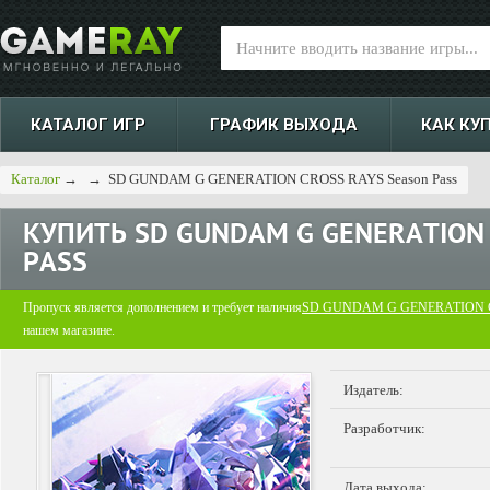
КАТАЛОГ ИГР
ГРАФИК ВЫХОДА
КАК КУ
Каталог
→
→
SD GUNDAM G GENERATION CROSS RAYS Season Pass
КУПИТЬ
SD GUNDAM G GENERATION
PASS
Пропуск является дополнением и требует наличия
SD GUNDAM G GENERATION 
нашем магазине.
Издатель:
Разработчик:
Дата выхода: