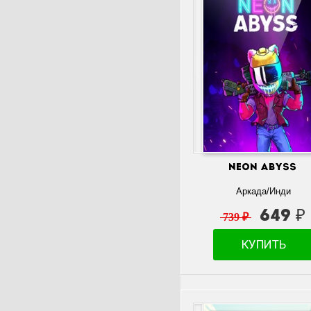
Neon Abyss
Аркада/Инди
649 ₽
739 ₽
КУПИТЬ