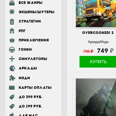
Все жанры
Экшены/шутеры
Стратегии
РПГ
Overcooked! 2
Приключения
Аркада/Инди
Гонки
749 ₽
799 ₽
Симуляторы
КУПИТЬ
Аркады
Инди
Карты оплаты
До 399 руб.
До 199 руб.
для MAC