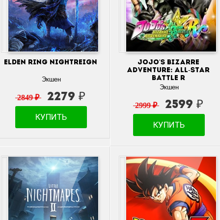
ELDEN RING NIGHTREIGN
JOJO'S BIZARRE
ADVENTURE: ALL-STAR
BATTLE R
Экшен
Экшен
2279 ₽
2849 ₽
2599 ₽
2999 ₽
КУПИТЬ
КУПИТЬ